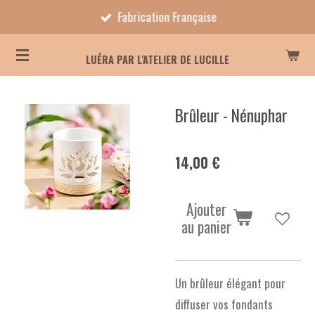
Fabrication Française
Passer
au
contenu
LUÉRA PAR L'ATELIER DE LUCILLE
principal
Brûleur - Nénuphar
14,00 €
Ajouter
au panier
Un brûleur élégant pour
diffuser vos fondants