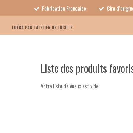
Fabrication Française
Cire d’origi
Passer
au
LUÉRA PAR L'ATELIER DE LUCILLE
contenu
principal
Liste des produits favori
Votre liste de voeux est vide.