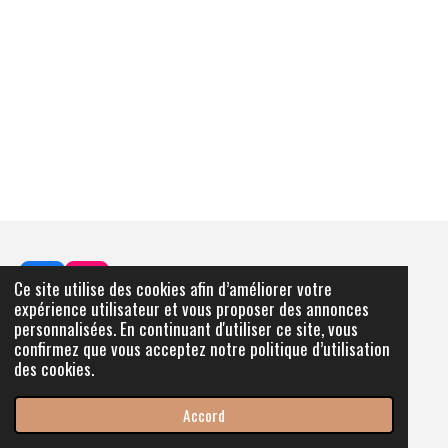
Ce site utilise des cookies afin d’améliorer votre
F
I
expérience utilisateur et vous proposer des annonces
a
n
personnalisées. En continuant d'utiliser ce site, vous
c
s
Partager
Partager
Partager
Partager
confirmez que vous acceptez notre politique d’utilisation
e
t
des cookies.
b
a
© 2023 - 2026 Luéra par L’atelier de Lucille
o
g
Propulsé par
Webador
o
r
Accord
k
a