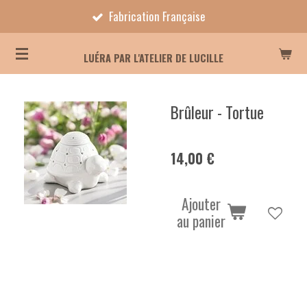
Fabrication Française
Passer
au
contenu
LUÉRA PAR L'ATELIER DE LUCILLE
principal
Brûleur - Tortue
14,00 €
Ajouter
au panier