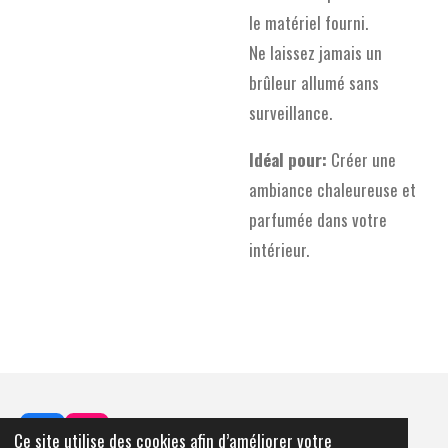
le matériel fourni.
Ne laissez jamais un
brûleur allumé sans
surveillance.
Idéal pour:
Créer une
ambiance chaleureuse et
parfumée dans votre
intérieur.
Ce site utilise des cookies afin d’améliorer votre
F
I