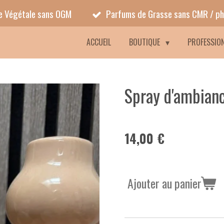
ne Végétale sans OGM
Parfums de Grasse sans CMR / ph
ACCUEIL
BOUTIQUE
PROFESSIO
Spray d'ambianc
14,00 €
Ajouter au panier