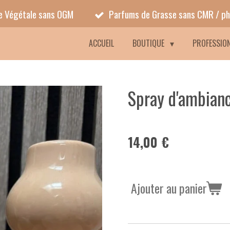
ne Végétale sans OGM
Parfums de Grasse sans CMR / ph
ACCUEIL
BOUTIQUE
PROFESSIO
Spray d'ambianc
14,00 €
Ajouter au panier