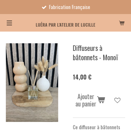
Fabrication Française
Passer
au
contenu
LUÉRA PAR L'ATELIER DE LUCILLE
principal
Diffuseurs à
bâtonnets - Monoï
14,00 €
Ajouter
au panier
Ce diffuseur à bâtonnets