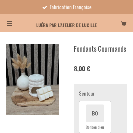
Fabrication Française
Passer
au
contenu
LUÉRA PAR L'ATELIER DE LUCILLE
principal
Fondants Gourmands
8,00 €
Senteur
BO
Bonbon bleu