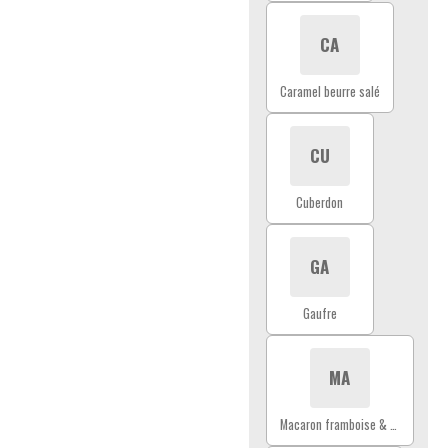
CA
Caramel beurre salé
CU
Cuberdon
GA
Gaufre
MA
Macaron framboise & violette